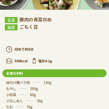
豚肉の青菜炒め
ごもく豆
炒めて約5分
589kcal
塩分4.1g
主菜の材料
味付け豚バラ肉 …… 130g
もやし …… 200g
小松菜 …… 80g
ぶなしめじ …… 30g
たれ …… 70g