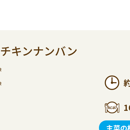
たチキンナンバン
1
主菜の