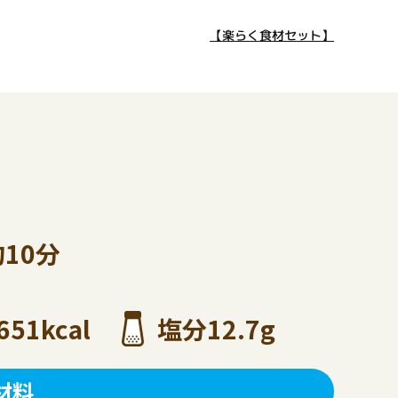
【楽らく食材セット】
約10分
651kcal
塩分12.7g
材料