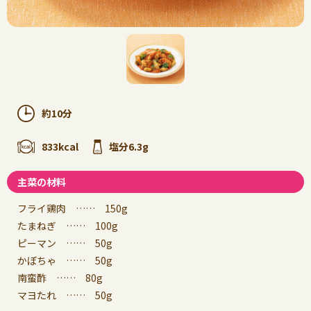
約10分
833kcal
塩分6.3g
主菜の材料
フライ鶏肉 …… 150g
たまねぎ …… 100g
ピーマン …… 50g
かぼちゃ …… 50g
南蛮酢 …… 80g
マヨたれ …… 50g