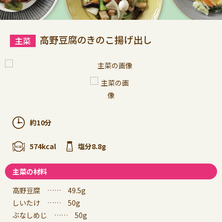
高野豆腐のきのこ揚げ出し
約10分
574kcal
塩分8.8g
主菜の材料
高野豆腐 …… 49.5g
しいたけ …… 50g
ぶなしめじ …… 50g