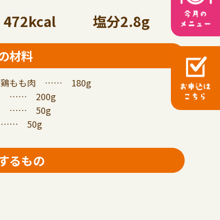
472kcal
塩分2.8g
の材料
鶏もも肉 …… 180g
 …… 200g
 …… 50g
…… 50g
するもの