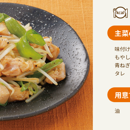
主菜
味付け
もやし
青ねぎ
タレ 
用意
油