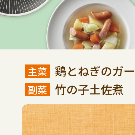
鶏とねぎのガー
竹の子土佐煮