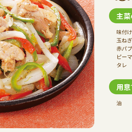
主菜
味付け
玉ねぎ
赤パプ
ピーマ
タレ 
用意
油