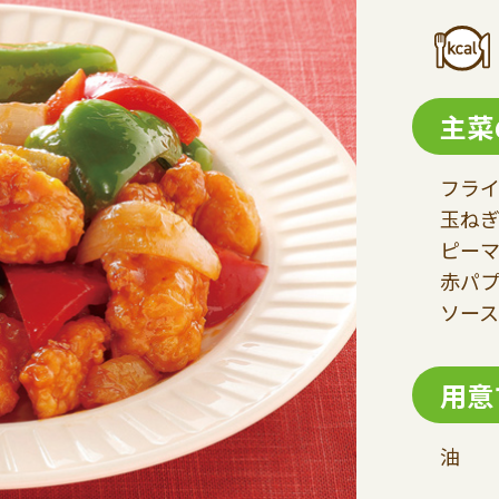
主菜
フライ
玉ねぎ
ピーマ
赤パプ
ソース
用意
油