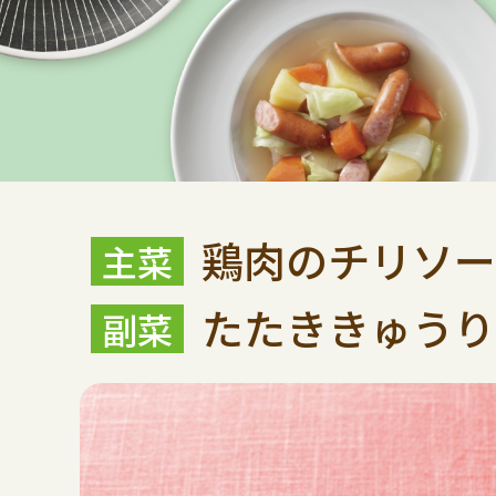
鶏肉のチリソー
たたききゅうり