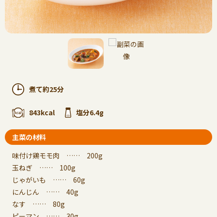
煮て約25分
843kcal
塩分6.4g
主菜の材料
味付け鶏モモ肉 …… 200g
玉ねぎ …… 100g
じゃがいも …… 60g
にんじん …… 40g
なす …… 80g
ピーマン …… 30g